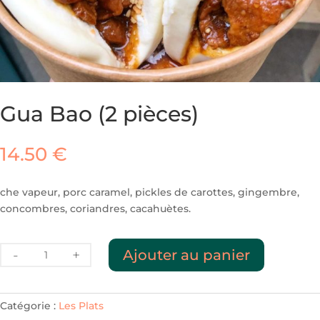
Gua Bao (2 pièces)
14.50
€
che vapeur, porc caramel, pickles de carottes, gingembre,
concombres, coriandres, cacahuètes.
quantité
Ajouter au panier
de
Gua
Bao
Catégorie :
Les Plats
(2