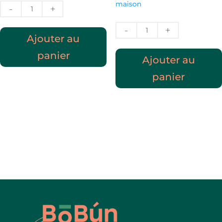
maison
quantité
de
quantité
Plat
Ajouter au
de
ou
BANH
Soupe
panier
Ajouter au
XEO
du
moment
panier