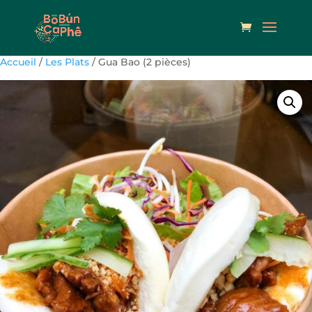
Accueil
/
Les Plats
/ Gua Bao (2 pièces)