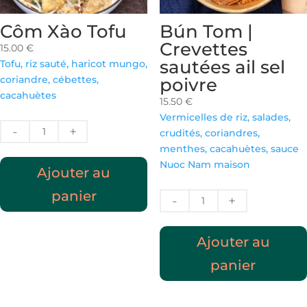
Côm Xào Tofu
Bún Tom |
Crevettes
15.00
€
sautées ail sel
Tofu, riz sauté, haricot mungo,
coriandre, cébettes,
poivre
cacahuètes
15.50
€
Vermicelles de riz, salades,
quantité
crudités, coriandres,
de
menthes, cacahuètes, sauce
Côm
Nuoc Nam maison
Ajouter au
Xào
Tofu
panier
quantité
de
Bún
Ajouter au
Tom
|
panier
Crevettes
sautées