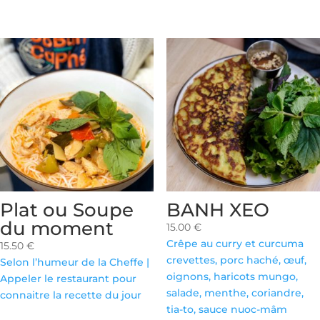
ail
sel
poivre
Plat ou Soupe
BANH XEO
du moment
15.00
€
Crêpe au curry et curcuma
15.50
€
crevettes, porc haché, œuf,
Selon l’humeur de la Cheffe |
oignons, haricots mungo,
Appeler le restaurant pour
salade, menthe, coriandre,
connaitre la recette du jour
tia-to, sauce nuoc-mâm